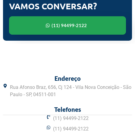
VAMOS CONVERSAR?
(11) 94499-2122
Endereço
Rua Afonso Braz, 656, Cj 124 - Vila Nova Conceição - São
Paulo - SP, 04511-001
Telefones
(11) 94499-2122
(11) 94499-2122