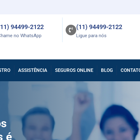
(11) 94499-2122
(11) 94499-2122
Chame no WhatsApp
Ligue para nós
STRO
ASSISTÊNCIA
SEGUROS ONLINE
BLOG
CONTAT
os
s é