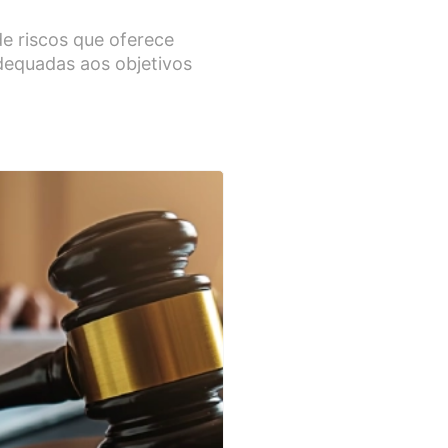
e riscos que oferece
dequadas aos objetivos