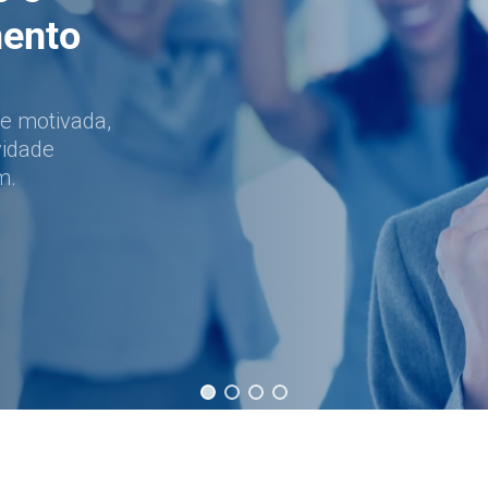
mento
e motivada,
vidade
m.